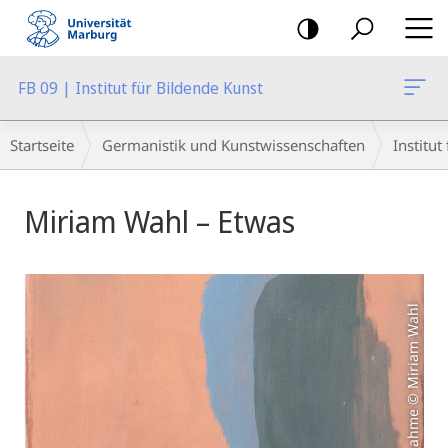
Mobile-
Navigation
FB 09 | Institut für Bildende Kunst
Breadcrumb-
Startseite
Germanistik und Kunstwissenschaften
Institut
Navigation
Hauptinhalt
Miriam Wahl – Etwas
Aufnahme © Miriam Wahl