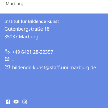
Marburg
Kontakt
Kontaktinformationen
Institut für Bildende Kunst
Institut
und
Gutenbergstraße 18
für
Informationen
35037
Marburg
Bildende
zur
Kunst
+49 6421 28-22357
Website
-
bildende-kunst@staff.uni-marburg.de
Social
Media