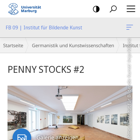
Mobile-
Navigation
FB 09 | Institut für Bildende Kunst
Breadcrumb-
Aufnahme © Institut für Bildende Kunst/ Anja Köhne
Startseite
Germanistik und Kunstwissenschaften
Institut
Navigation
Hauptinhalt
PENNY STOCKS #2
Galerie anzeigen