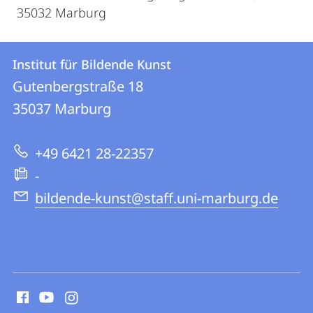
35032 Marburg
Kontakt
Kontaktinformationen
Institut für Bildende Kunst
Institut
und
Gutenbergstraße 18
für
Informationen
35037
Marburg
Bildende
zur
Kunst
+49 6421 28-22357
Website
-
bildende-kunst@staff.uni-marburg.de
Social
Media