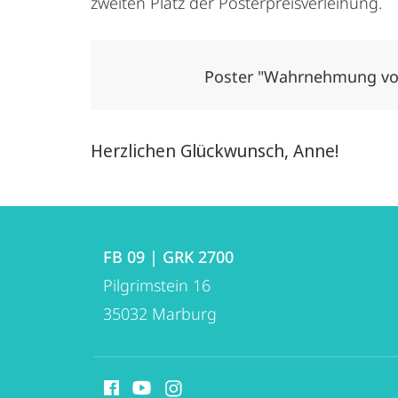
zweiten Platz der Posterpreisverleihung.
Poster "Wahrnehmung von
Herzlichen Glückwunsch, Anne!
Kontakt
Kontaktinformationen
und
FB 09 | GRK 2700
FB
Pilgrimstein 16
Informationen
09
35032
Marburg
zur
|
GRK
Website
Social
2700