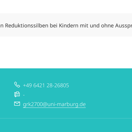
 Reduktionssilben bei Kindern mit und ohne Aussp
+49 6421 28-26805
-
grk2700@uni-marburg.de