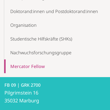
Doktorand:innen und Postdoktorand:innen
Organisation
Studentische Hilfskräfte (SHKs)
Nachwuchsforschungsgruppe
Mercator Fellow
Kontakt
Kontaktinformationen
FB 09 | GRK 2700
FB
und
Pilgrimstein 16
09
Informationen
35032
Marburg
|