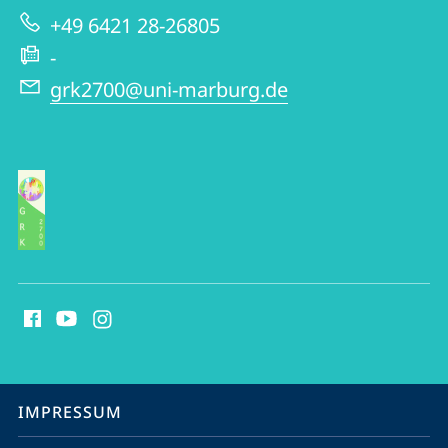
zur
GRK
+49 6421 28-26805
Website
2700
-
grk2700@uni-marburg.de
Social
Media
Kontakte
Service-
IMPRESSUM
Navigation