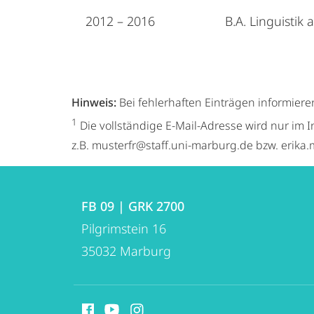
2012 – 2016
B.A. Linguistik
Hinweis:
Bei fehlerhaften Einträgen informiere
1
Die vollständige E-Mail-Adresse wird nur im I
z.B. musterfr@staff.uni-marburg.de bzw. erik
Kontakt
Kontaktinformationen
und
FB 09 | GRK 2700
FB
Pilgrimstein 16
Informationen
09
35032
Marburg
zur
|
GRK
Website
Social
2700