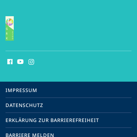
Social
Media
Kontakte
Service-
IMPRESSUM
Navigation
DATENSCHUTZ
ERKLÄRUNG ZUR BARRIEREFREIHEIT
BARRIERE MELDEN