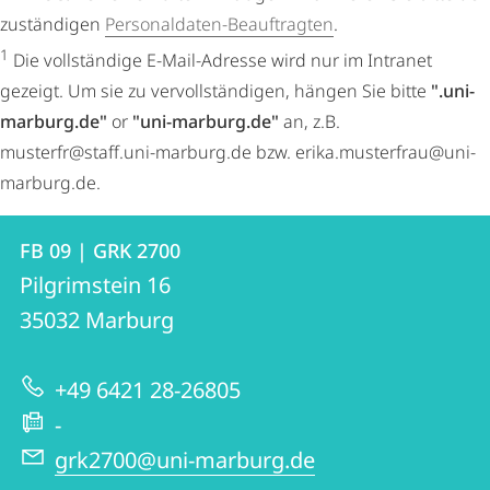
zuständigen
Personaldaten-Beauftragten
.
1
Die vollständige E-Mail-Adresse wird nur im Intranet
gezeigt. Um sie zu vervollständigen, hängen Sie bitte
".uni-
marburg.de"
or
"uni-marburg.de"
an, z.B.
musterfr@staff.uni-marburg.de bzw. erika.musterfrau@uni-
marburg.de.
Kontakt
Kontaktinformationen
FB 09 | GRK 2700
FB
und
Pilgrimstein 16
09
Informationen
35032
Marburg
|
zur
GRK
+49 6421 28-26805
Website
2700
-
grk2700@uni-marburg.de