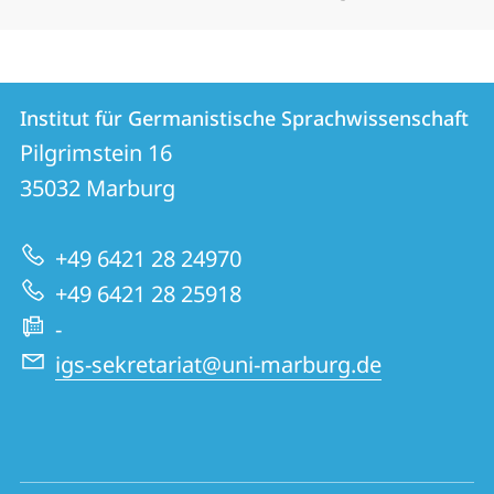
Kontakt
Kontaktinformationen
Institut für Germanistische Sprachwissenschaft
Institut
und
Pilgrimstein 16
für
Informationen
35032
Marburg
Germanistische
zur
Sprachwissenschaft
+49 6421 28 24970
Website
+49 6421 28 25918
-
igs-sekretariat@uni-marburg.de