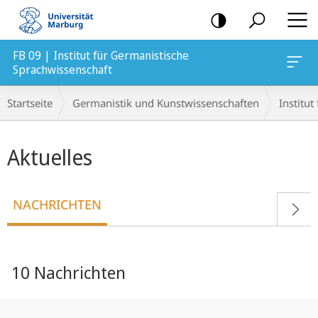
Mobile-
Navigation
FB 09 | Institut für Germanistische
Sprachwissenschaft
Breadcrumb-
Startseite
Germanistik und Kunstwissenschaften
Institu
Navigation
Hauptinhalt
Aktuelles
NACHRICHTEN
10 Nachrichten