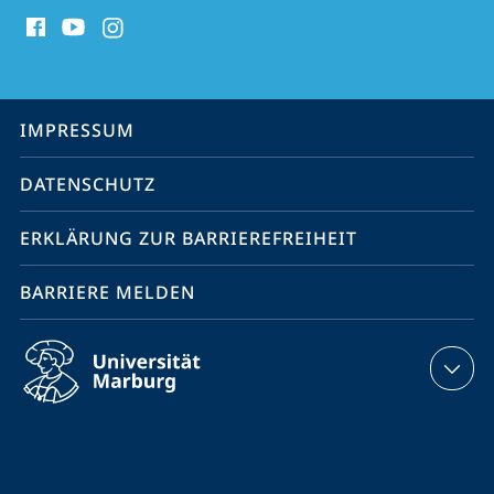
Social
Media
Kontakte
Service-
IMPRESSUM
Navigation
DATENSCHUTZ
ERKLÄRUNG ZUR BARRIEREFREIHEIT
BARRIERE MELDEN