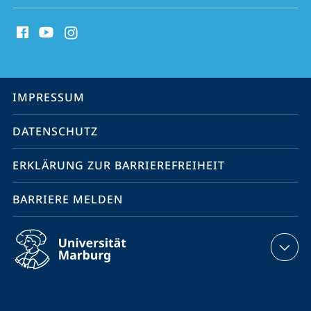
Social
Media
Kontakte
Service-
IMPRESSUM
Navigation
DATENSCHUTZ
ERKLÄRUNG ZUR BARRIEREFREIHEIT
BARRIERE MELDEN