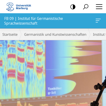
Mobile-
Navigation
FB 09 | Institut für Germanistische
Sprachwissenschaft
Hauptinhalt
Breadcrumb-
Startseite
Germanistik und Kunstwissenschaften
Institu
Navigation