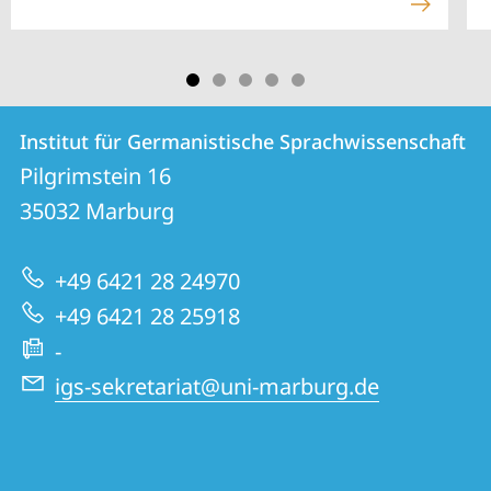
Kontakt
Kontaktinformationen
Institut für Germanistische Sprachwissenschaft
Institut
und
Pilgrimstein 16
für
Informationen
35032
Marburg
Germanistische
zur
Sprachwissenschaft
+49 6421 28 24970
Website
+49 6421 28 25918
-
igs-sekretariat@uni-marburg.de