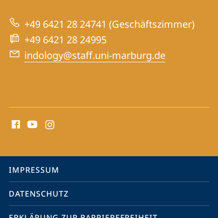
Tibetologie
zur
+49 6421 28 24741 (Geschäftszimmer)
Website
+49 6421 28 24995
indology@staff.uni-marburg.de
Social
Media
Kontakte
Service-
IMPRESSUM
Navigation
DATENSCHUTZ
ERKLÄRUNG ZUR BARRIEREFREIHEIT