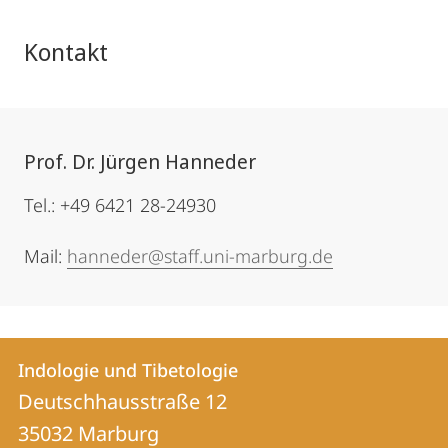
Kontakt
Prof. Dr. Jürgen Hanneder
Tel.: +49 6421 28-24930
Mail:
hanneder@staff.uni-marburg.de
Kontakt
Kontaktinformationen
Indologie und Tibetologie
Indologie
und
Deutschhausstraße 12
und
Informationen
35032
Marburg