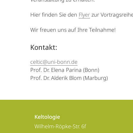
Hier finden Sie den
Flyer
zur Vortragsreihe
Wir freuen uns auf Ihre Teilnahme!
Kontakt:
celtic@uni-bonn.de
Prof. Dr. Elena Parina (Bonn)
Prof. Dr. Alderik Blom (Marburg)
Kontakt
Kontaktinformationen
und
Keltologie
Keltologie
Wilhelm-Röpke-Str. 6f
Informationen