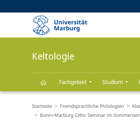
Service-
HIGH-CONTRAST VERSION
SUCHE UND SUCHERGEBNIS
Navigation
Haupt-
Navigation
Keltologie
Fachgebiet
Studium
Keltologie
Breadcrumb-
Navigation
Startseite
Fremdsprachliche Philologien
Kla
Bonn+Marburg Celtic Seminar im Sommersem