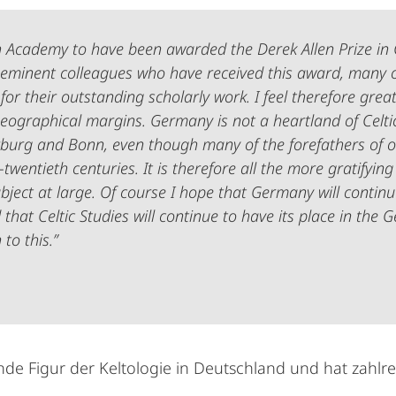
sh Academy to have been awarded the Derek Allen Prize in C
t of eminent colleagues who have received this award, man
for their outstanding scholarly work. I feel therefore gre
eographical margins. Germany is not a heartland of Celtic
arburg and Bonn, even though many of the forefathers of 
wentieth centuries. It is therefore all the more gratifyin
bject at large. Of course I hope that Germany will continue
that Celtic Studies will continue to have its place in the
to this.”
ende Figur der Keltologie in Deutschland und hat zahl