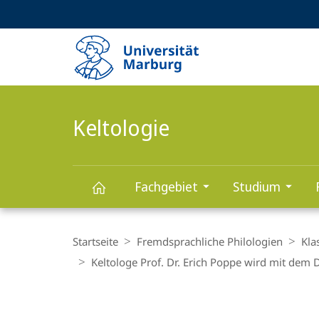
Service-
HIGH-CONTRAST VERSION
SUCHE UND SUCHERGEBNIS
Navigation
Haupt-
Navigation
Keltologie
Fachgebiet
Studium
Keltologie
Breadcrumb-
Navigation
Startseite
Fremdsprachliche Philologien
Kla
Keltologe Prof. Dr. Erich Poppe wird mit dem 