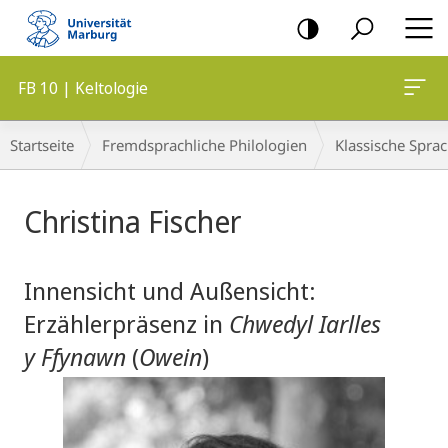
Mobile-
Navigation
FB 10 | Keltologie
Breadcrumb-
Startseite
Fremdsprachliche Philologien
Klassische Spra
Navigation
Hauptinhalt
Christina Fischer
Innensicht und Außensicht:
Erzählerpräsenz in
Chwedyl Iarlles
y Ffynawn
(
Owein
)