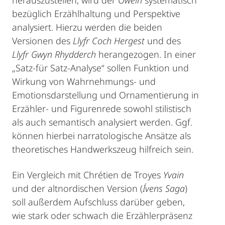
herauszustellen, wird der
Owein
systematisch
bezüglich Erzählhaltung und Perspektive
analysiert. Hierzu werden die beiden
Versionen des
Llyfr Coch Hergest
und des
Llyfr Gwyn Rhydderch
herangezogen. In einer
„Satz-für Satz-Analyse“ sollen Funktion und
Wirkung von Wahrnehmungs- und
Emotionsdarstellung und Ornamentierung in
Erzähler- und Figurenrede sowohl stilistisch
als auch semantisch analysiert werden. Ggf.
können hierbei narratologische Ansätze als
theoretisches Handwerkszeug hilfreich sein.
Ein Vergleich mit Chrétien de Troyes
Yvain
und der altnordischen Version (
Ívens Saga
)
soll außerdem Aufschluss darüber geben,
wie stark oder schwach die Erzählerpräsenz