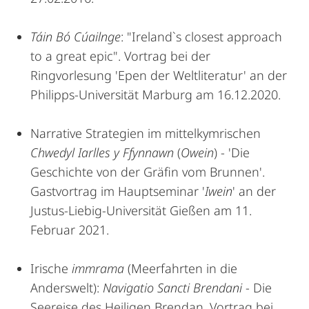
Táin Bó Cúailnge
: "Ireland`s closest approach
to a great epic". Vortrag bei der
Ringvorlesung 'Epen der Weltliteratur' an der
Philipps-Universität Marburg am 16.12.2020.
Narrative Strategien im mittelkymrischen
Chwedyl Iarlles y Ffynnawn
(
Owein
) - 'Die
Geschichte von der Gräfin vom Brunnen'.
Gastvortrag im Hauptseminar '
Iwein
' an der
Justus-Liebig-Universität Gießen am 11.
Februar 2021.
Irische
immrama
(Meerfahrten in die
Anderswelt):
Navigatio Sancti Brendani
- Die
Seereise des Heiligen Brendan. Vortrag bei