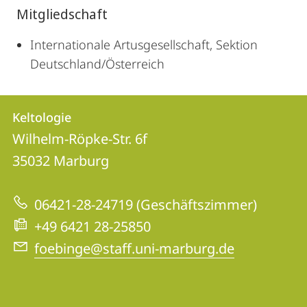
Mitgliedschaft
Internationale Artusgesellschaft, Sektion
Deutschland/Österreich
Kontakt
Kontaktinformationen
Keltologie
Keltologie
und
Wilhelm-Röpke-Str. 6f
Informationen
35032
Marburg
zur
06421-28-24719 (Geschäftszimmer)
Website
+49 6421 28-25850
foebinge@staff.uni-marburg.de