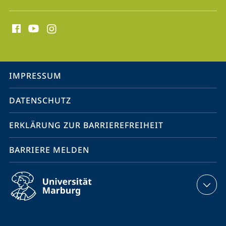
Social
Media
Kontakte
Service-
IMPRESSUM
Navigation
DATENSCHUTZ
ERKLÄRUNG ZUR BARRIEREFREIHEIT
BARRIERE MELDEN