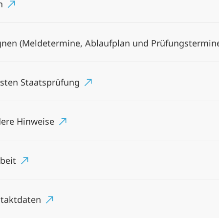
en
nen (Meldetermine, Ablaufplan und Prüfungstermin
Ersten Staatsprüfung
dere Hinweise
rbeit
ntaktdaten