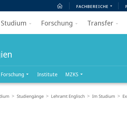
FACHBEREICHE
Studium
Forschung
Transfer
gien
Forschung
Institute
MZKS
dium
Studiengänge
Lehramt Englisch
Im Studium
E