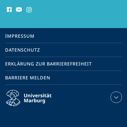
Social
Media
Kontakte
Service-
IMPRESSUM
Navigation
DATENSCHUTZ
ERKLÄRUNG ZUR BARRIEREFREIHEIT
BARRIERE MELDEN