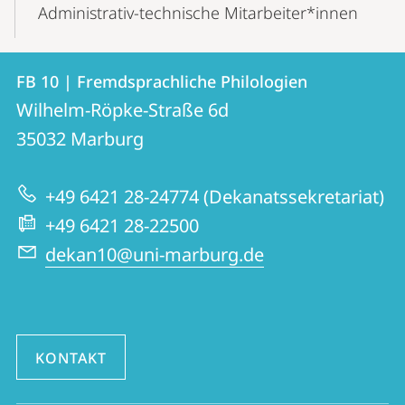
Administrativ-technische Mitarbeiter*innen
Kontakt
Kontaktinformationen
FB 10 | Fremdsprachliche Philologien
FB
und
Wilhelm-Röpke-Straße 6d
10
Informationen
35032
Marburg
|
zur
Fremdsprachliche
+49 6421 28-24774 (Dekanatssekretariat)
Website
Philologien
+49 6421 28-22500
dekan10@uni-marburg.de
KONTAKT