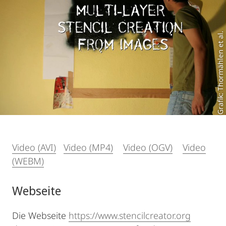
Grafik: Thormählen et al.
Video (AVI)
Video (MP4)
Video (OGV)
Video
(WEBM)
Webseite
Die Webseite
https://www.stencilcreator.org