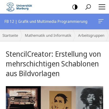
Mobile-
Navigation
FB 12 | Grafik und Multimedia Programmierung
Breadcrumb-
Startseite
Mathematik und Informatik
Arbeitsgruppen
Navigation
Hauptinhalt
StencilCreator: Erstellung von
mehrschichtigen Schablonen
aus Bildvorlagen