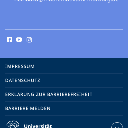
Social
Media
Kontakte
Service-
IMPRESSUM
Navigation
DATENSCHUTZ
ERKLÄRUNG ZUR BARRIEREFREIHEIT
BARRIERE MELDEN