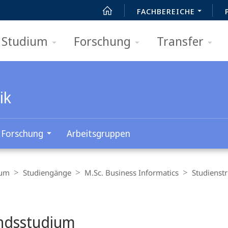
FACHBEREICHE
Studium
Forschung
Transfer
ik
Forschung
Arbeitsgruppen
ium
Studiengänge
M.Sc. Business Informatics
Studienst
t
ndsstudium