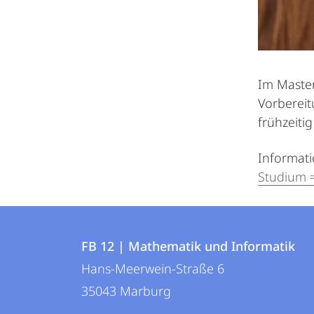
Im Master
Vorbereit
frühzeitig
Informat
Studium 
Kontakt
Kontaktinformationen
und
FB 12 | Mathematik und Informatik
FB
Hans-Meerwein-Straße 6
Informationen
12
35043
Marburg
zur
|