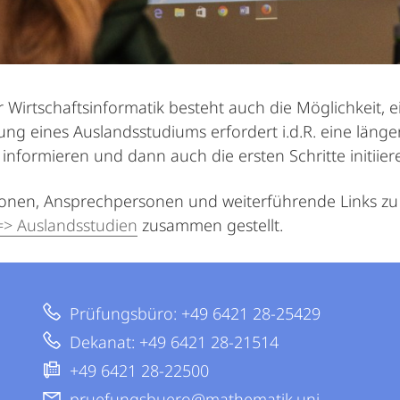
 Wirtschaftsinformatik besteht auch die Möglichkeit, e
ung eines Auslandsstudiums erfordert i.d.R. eine länger
 informieren und dann auch die ersten Schritte initiiere
ionen, Ansprechpersonen und weiterführende Links z
=> Auslandsstudien
zusammen gestellt.
Prüfungsbüro: +49 6421 28-25429
Dekanat: +49 6421 28-21514
+49 6421 28-22500
pruefungsbuero@mathematik.uni-