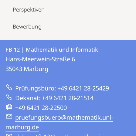
Perspektiven
Bewerbung
Kontakt
Kontaktinformationen
FB 12 | Mathematik und Informatik
FB
und
Hans-Meerwein-Straße 6
12
Informationen
35043
Marburg
|
zur
Mathematik
Prüfungsbüro: +49 6421 28-25429
Website
und
Dekanat: +49 6421 28-21514
Informatik
+49 6421 28-22500
pruefungsbuero@mathematik.uni-
marburg.de