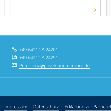
+49 6421 28-24201
+49 6421 28-24291
Peter.Lenz@physik.uni-marburg.de
ppen
Impressum
Datenschutz
Erklärung zur Barrieref