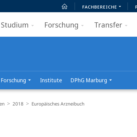
FACHBEREICHE
Studium
Forschung
Transfer
Forschung
Institute
DPhG Marburg
en
2018
Europäisches Arzneibuch