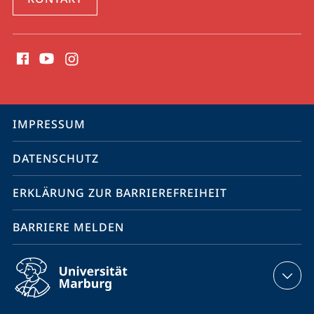
Social
Media
Kontakte
Service-
IMPRESSUM
Navigation
DATENSCHUTZ
ERKLÄRUNG ZUR BARRIEREFREIHEIT
BARRIERE MELDEN