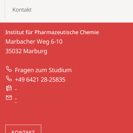
Kontakt
Kontakt
Kontaktinformationen
Institut für Pharmazeutische Chemie
Institut
und
Marbacher Weg 6-10
für
Informationen
35032
Marburg
Pharmazeutische
zur
Chemie
Fragen zum Studium
Website
+49 6421 28-25835
-
-
KONTAKT