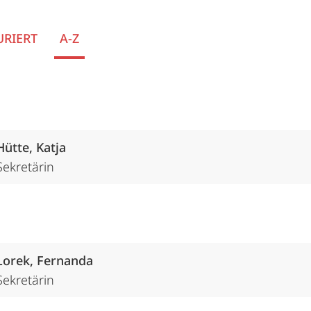
URIERT
A-Z
Hütte, Katja
Sekretärin
Lorek, Fernanda
Sekretärin