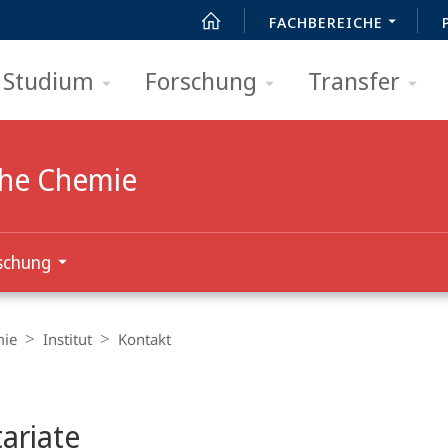
FACHBEREICHE
Studium
Forschung
Transfer
che Chemie
schung
mie
Institut
Kontakt
ariate