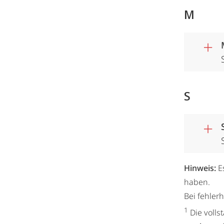
M
S
Hinweis:
E
haben.
Bei fehler
1
Die volls