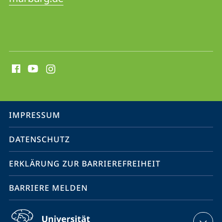
Social
Media
Kontakte
Service-
IMPRESSUM
Navigation
DATENSCHUTZ
ERKLÄRUNG ZUR BARRIEREFREIHEIT
BARRIERE MELDEN