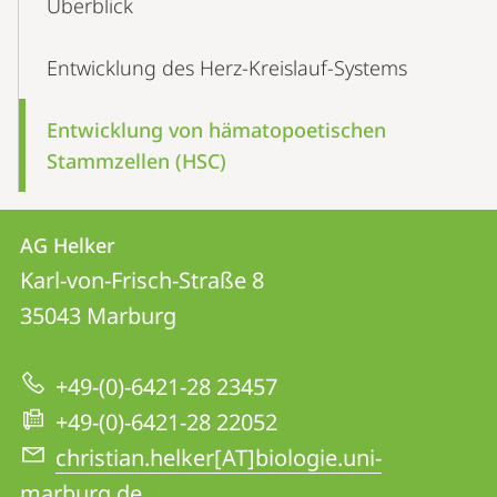
Überblick
Entwicklung des Herz-Kreislauf-Systems
Entwicklung von hämatopoetischen
Stammzellen (HSC)
Kontakt
Kontaktinformationen
AG Helker
AG
und
Karl-von-Frisch-Straße 8
Helker
Informationen
35043
Marburg
zur
+49-(0)-6421-28 23457
Website
+49-(0)-6421-28 22052
christian.helker[AT]biologie.uni-
marburg.de