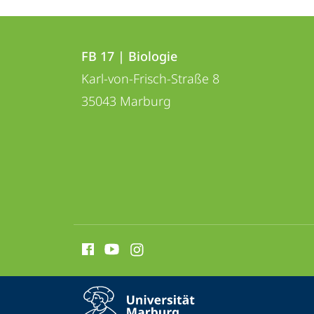
Kontakt
Kontaktinformationen
und
FB 17 | Biologie
FB
Karl-von-Frisch-Straße 8
Informationen
17
35043
Marburg
zur
|
Biologie
Website
Social
Media
Kontakte
Service-
Kontaktinformationen auskla
Navigation