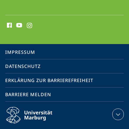
Social
Media
Kontakte
Service-
IMPRESSUM
Navigation
DATENSCHUTZ
ERKLÄRUNG ZUR BARRIEREFREIHEIT
BARRIERE MELDEN