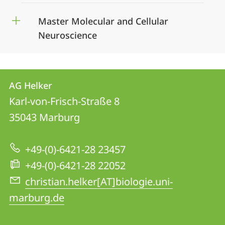
Master Molecular and Cellular
Neuroscience
Kontakt
Kontaktinformationen
AG Helker
AG
und
Karl-von-Frisch-Straße 8
Helker
Informationen
35043
Marburg
zur
+49-(0)-6421-28 23457
Website
+49-(0)-6421-28 22052
christian.helker[AT]biologie.uni-
marburg.de