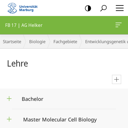
Mobile-
Navigation
FB 17 | AG Helker
Breadcrumb-
Startseite
Biologie
Fachgebiete
Entwicklungsgenetik u
Navigation
Hauptinhalt
Lehre
en
Bachelor
Master Molecular Cell Biology