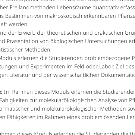
her Freilandmethoden Lebensräume quantitativ erfasst
das Bestimmen von makroskopisch erkennbaren Pflanzen
eft werden.
sind der Erwerb der theoretischen und praktischen Gru
d Präsentation von ökologischen Untersuchungen erf
atistischer Methoden.
oduls erlernen die Studierenden problembezogene P
ungen und Experimenten im Feld oder Labor. Ziel des M
gen Literatur und der wissenschaftlichen Dokumentati
e:
Im Rahmen dieses Moduls erlernen die Studierende
 Fähigkeiten zur molekularökologischen Analyse von P
nformatischer und molekularökologischer Methoden s
den Fähigkeiten im Rahmen eines problemlösenden Le
hmen dieses Moduls erlernen die Studierenden die t