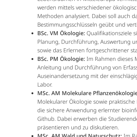
werden mittels verschiedener ökologisc
Methoden analysiert. Dabei soll auch 
Bestimmungsschlüsseln geübt und verti
BSc. VM Ökologie:
Qualifikationsziele 
Planung, Durchführung, Auswertung un
sowie das Erlernen fortgeschrittener st
BSc. PM Ökologie:
Im Rahmen dieses M
Anleitung und Durchführung von Erfass
Auseinandersetzung mit der einschlägi
Labor.
MSc. AM Molekulare Pflanzenökologi
Molekularer Ökologie sowie praktische
die sichere Anwendung erlernter bioi
Github. Dabei erwerben die Studieren
präsentieren und zu diskutieren.
MSc. AM Wald und Naturschutz:
Im Ra