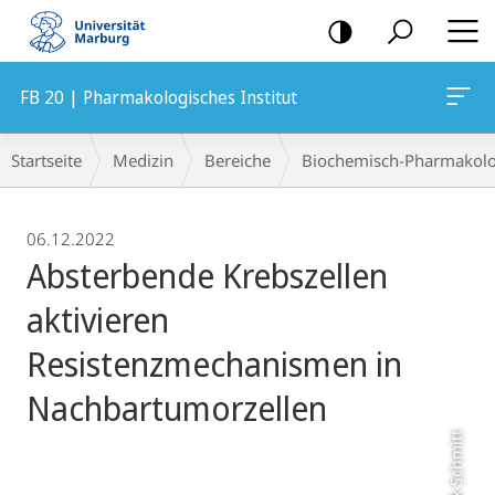
Mobile-
Navigation
FB 20 | Pharmakologisches Institut
Breadcrumb-
Startseite
Medizin
Bereiche
Biochemisch-Pharmakolo
Navigation
06.12.2022
Absterbende Krebszellen
aktivieren
Resistenzmechanismen in
Nachbartumorzellen
Mark Schmitt