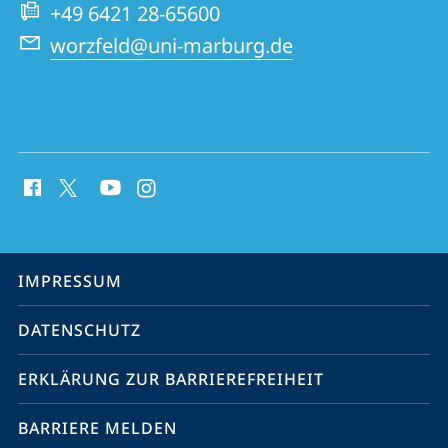
Website
+49 6421 28-65600
worzfeld@uni-marburg.de
Social
Media
Kontakte
Service-
IMPRESSUM
Navigation
DATENSCHUTZ
ERKLÄRUNG ZUR BARRIEREFREIHEIT
BARRIERE MELDEN