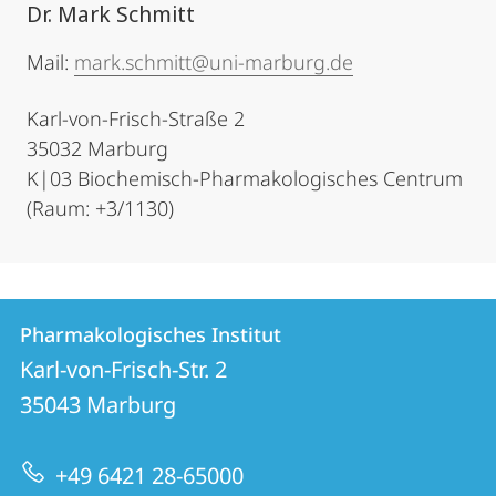
Dr. Mark Schmitt
Mail:
mark.schmitt@uni-marburg.de
Karl-von-Frisch-Straße 2
35032 Marburg
K|03 Biochemisch-Pharmakologisches Centrum
(Raum: +3/1130)
Kontakt
Kontaktinformationen
Pharmakologisches Institut
Pharmakologisches
und
Karl-von-Frisch-Str. 2
Institut
Informationen
35043
Marburg
zur
+49 6421 28-65000