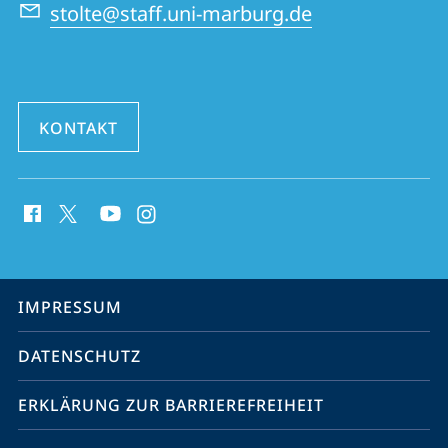
stolte@staff.uni-marburg.de
KONTAKT
Social
Media
Kontakte
Service-
IMPRESSUM
Navigation
DATENSCHUTZ
ERKLÄRUNG ZUR BARRIEREFREIHEIT