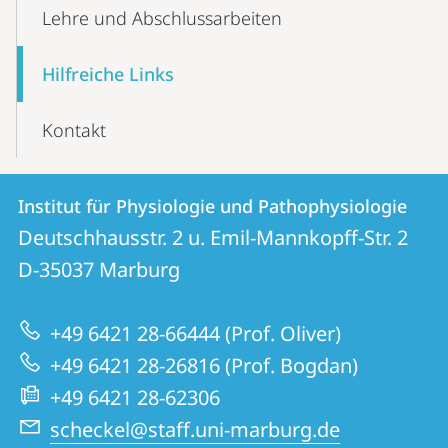
Lehre und Abschlussarbeiten
Hilfreiche Links
Kontakt
Kontakt
Kontaktinformationen
Institut für Physiologie und Pathophysiologie
Institut
und
Deutschhausstr. 2 u. Emil-Mannkopff-Str. 2
für
Informationen
D-35037
Marburg
Physiologie
zur
und
+49 6421 28-66444 (Prof. Oliver)
Website
Pathophysiologie
+49 6421 28-26816 (Prof. Bogdan)
+49 6421 28-62306
scheckel@staff.uni-marburg.de