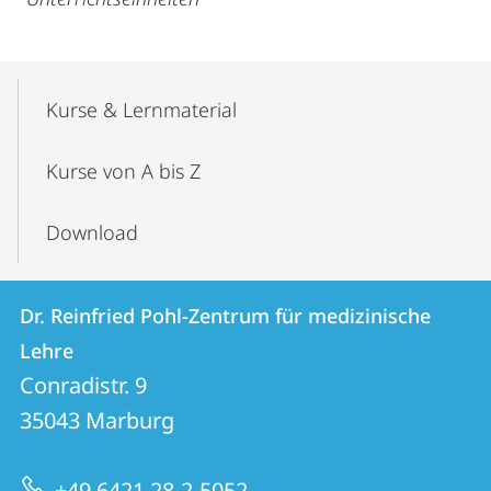
Mobile-
Content-
Kurse & Lernmaterial
Navigation
Kurse von A bis Z
Download
Kontakt
Kontaktinformationen
Dr. Reinfried Pohl-Zentrum für medizinische
Dr.
und
Lehre
Reinfried
Informationen
Conradistr. 9
Pohl-
35043
Marburg
zur
Zentrum
Website
für
+49 6421 28-2-5052