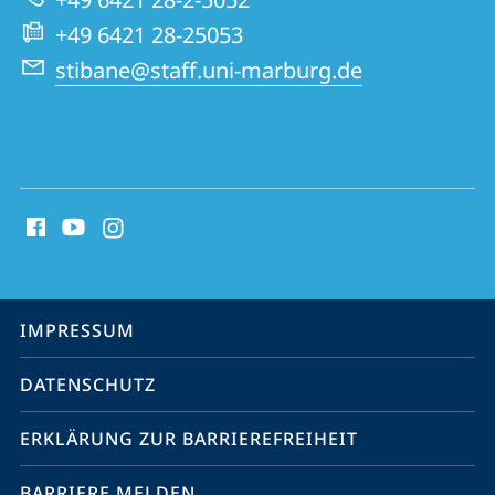
medizinische
+49 6421 28-25053
Lehre
stibane@staff.uni-marburg.de
Social
Media
Kontakte
Service-
IMPRESSUM
Navigation
DATENSCHUTZ
ERKLÄRUNG ZUR BARRIEREFREIHEIT
BARRIERE MELDEN