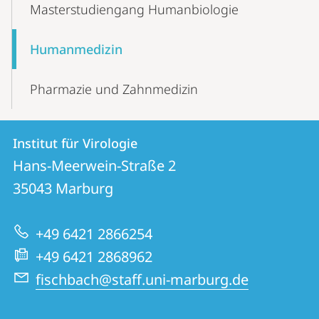
Masterstudiengang Humanbiologie
Humanmedizin
Pharmazie und Zahnmedizin
Kontakt
Kontaktinformationen
Institut für Virologie
Institut
und
Hans-Meerwein-Straße 2
für
Informationen
35043
Marburg
Virologie
zur
+49 6421 2866254
Website
+49 6421 2868962
fischbach@staff.uni-marburg.de