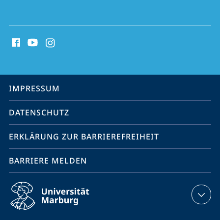
Social
Media
Kontakte
Service-
IMPRESSUM
Navigation
DATENSCHUTZ
ERKLÄRUNG ZUR BARRIEREFREIHEIT
BARRIERE MELDEN