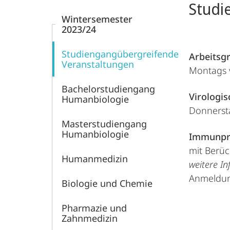
Studi
Wintersemester
2023/24
Studiengangübergreifende
Arbeitsg
Veranstaltungen
Montags v
Bachelorstudiengang
Virologi
Humanbiologie
Donnersta
Masterstudiengang
Humanbiologie
Immunpro
mit Berüc
Humanmedizin
weitere In
Anmeldun
Biologie und Chemie
Pharmazie und
Zahnmedizin