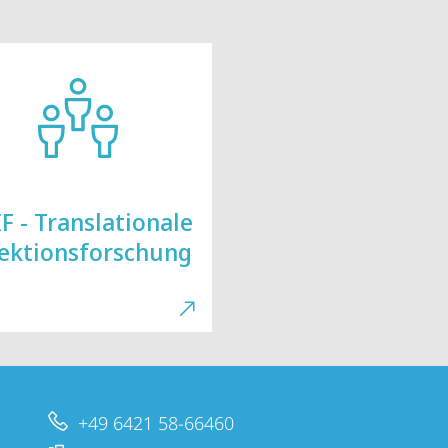
F - Translationale
fektionsforschung
+49 6421 58-66460