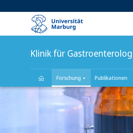
Service-
HIGH-CONTRAST VERSION
SUCHE UND SUCHERGEBNIS
Navigation
Haupt-
Navigation
Klinik für Gastroenterolo
Forschung
Publikationen
Hauptinhalt
Klinik
für
Gastroenterologie,