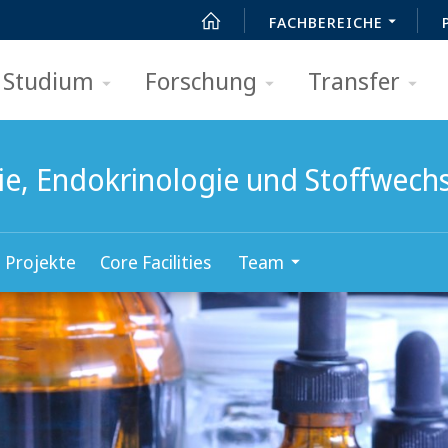
FACHBEREICHE
Studium
Forschung
Transfer
gie, Endokrinologie und Stoffwech
Projekte
Core Facilities
Team