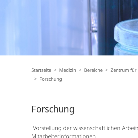
Endokrinologie
und
Stoffwechsel
Breadcrumb-
Navigation
Startseite
Medizin
Bereiche
Zentrum für 
Forschung
Forschung
Vorstellung der wissenschaftlichen Arbe
Mitarbeiterinformationen.