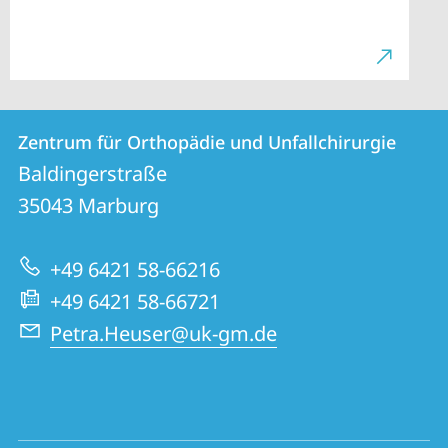
Kontakt
Kontaktinformationen
Zentrum für Orthopädie und Unfallchirurgie
Zentrum
und
Baldingerstraße
für
Informationen
35043
Marburg
Orthopädie
zur
und
+49 6421 58-66216
Website
Unfallchirurgie
+49 6421 58-66721
Petra.Heuser@uk-gm.de