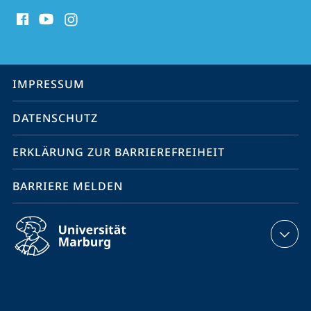
Social
Media
Kontakte
Service-
IMPRESSUM
Navigation
DATENSCHUTZ
ERKLÄRUNG ZUR BARRIEREFREIHEIT
BARRIERE MELDEN