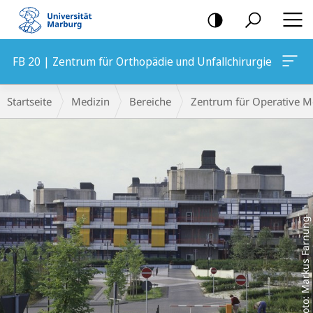
Mobile-
Navigation
FB 20 | Zentrum für Orthopädie und Unfallchirurgie
Hauptinhalt
Breadcrumb-
Startseite
Medizin
Bereiche
Zentrum für Operative M
Navigation
Foto: Markus Farnung