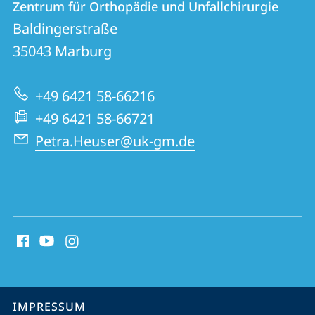
Zentrum für Orthopädie und Unfallchirurgie
Zentrum
und
Baldingerstraße
für
Informationen
35043
Marburg
Orthopädie
zur
und
+49 6421 58-66216
Website
Unfallchirurgie
+49 6421 58-66721
Petra.Heuser@uk-gm.de
Social
Media
Kontakte
Service-
IMPRESSUM