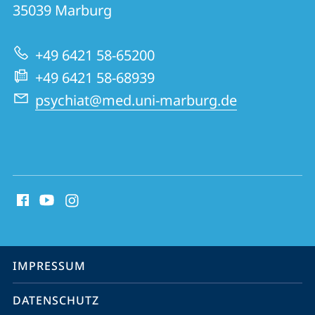
für
Informationen
35039
Marburg
Psychiatrie
zur
und
+49 6421 58-65200
Website
Psychotherapie
+49 6421 58-68939
psychiat@med.uni-marburg.de
Social
Media
Kontakte
Service-
IMPRESSUM
Navigation
DATENSCHUTZ