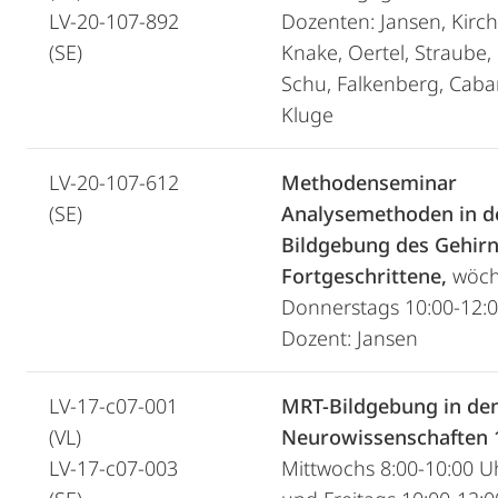
LV-20-107-892
Dozenten: Jansen, Kirch
(SE)
Knake, Oertel, Straube,
Schu, Falkenberg, Caba
Kluge
LV-20-107-612
Methodenseminar
(SE)
Analysemethoden in d
Bildgebung des Gehirn
Fortgeschrittene,
wöch
Donnerstags 10:00-12:0
Dozent: Jansen
LV-17-c07-001
MRT-Bildgebung in de
(VL)
Neurowissenschaften 
LV-17-c07-003
Mittwochs 8:00-10:00 U