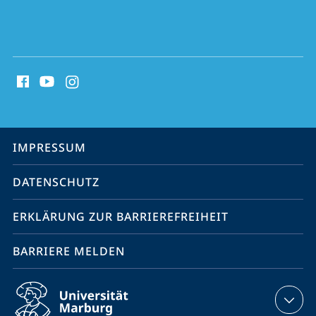
Social
Media
Kontakte
Service-
IMPRESSUM
Navigation
DATENSCHUTZ
ERKLÄRUNG ZUR BARRIEREFREIHEIT
BARRIERE MELDEN