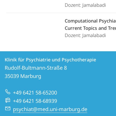
Dozent: Jamalabadi
Computational Psychiat
Current Topics and Tre
Dozent: Jamalabadi
Kontakt
Kontaktinformationen
Klinik für Psychiatrie und Psychotherapie
Klinik
und
Rudolf-Bultmann-Straße 8
für
Informationen
35039
Marburg
Psychiatrie
zur
und
+49 6421 58-65200
Website
Psychotherapie
+49 6421 58-68939
psychiat@med.uni-marburg.de