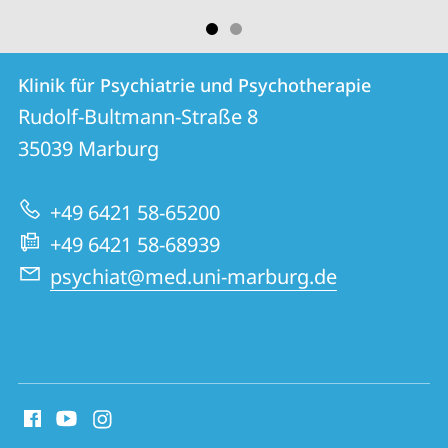
Kontakt
Kontaktinformationen
Klinik für Psychiatrie und Psychotherapie
Klinik
und
Rudolf-Bultmann-Straße 8
für
Informationen
35039
Marburg
Psychiatrie
zur
und
+49 6421 58-65200
Website
Psychotherapie
+49 6421 58-68939
psychiat@med.uni-marburg.de
Social
Media