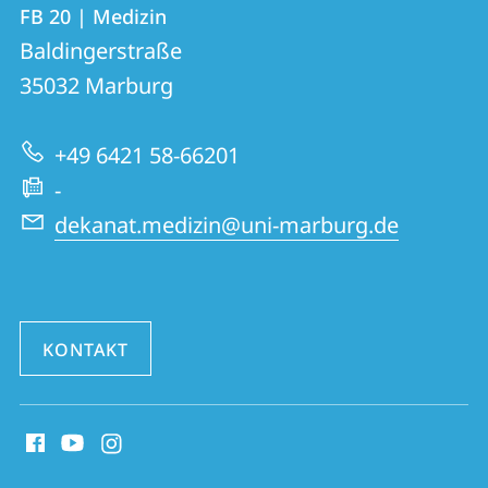
Kontakt
FB 20 | Medizin
FB
und
Baldingerstraße
20
Informationen
35032
Marburg
|
zur
Medizin
+49 6421 58-66201
Website
-
dekanat.medizin@uni-marburg.de
KONTAKT
Social
Media