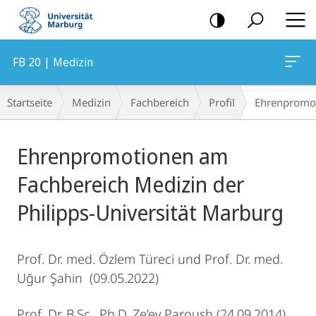
Mobile-
Navigation
FB 20 | Medizin
Breadcrumb-
Startseite
Medizin
Fachbereich
Profil
Ehren­promo
Navigation
Hauptinhalt
Ehrenpromotionen am
Fachbereich Medizin der
Philipps-Universität Marburg
Prof. Dr. med. Özlem Türeci und Prof. Dr. med.
Uğur Şahin (09.05.2022)
Prof. Dr. B.Sc., Ph.D. Ze’ev Paroush (24.09.2014)