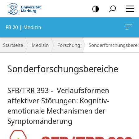
Mobile-
Navigation
FB 20 | Medizin
Breadcrumb-
Startseite
Medizin
Forschung
Sonderfor­schungs­bere
Navigation
Hauptinhalt
Sonderforschungsbereiche
SFB/TRR 393 - Verlaufsformen
affektiver Störungen: Kognitiv-
emotionale Mechanismen der
Symptomänderung