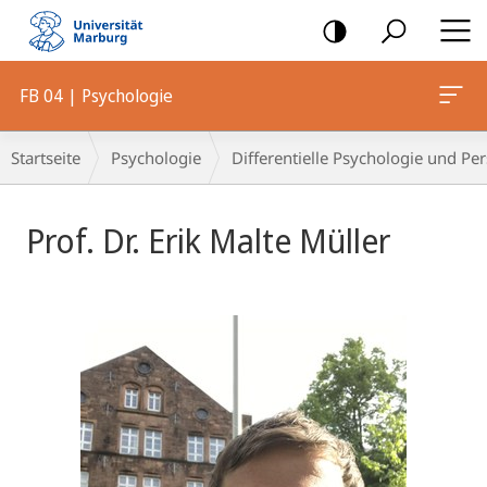
Mobile-
Navigation
FB 04 | Psychologie
Breadcrumb-
Startseite
Psychologie
Differentielle Psychologie und Pe
Navigation
Prof. Dr. Erik Malte Müller