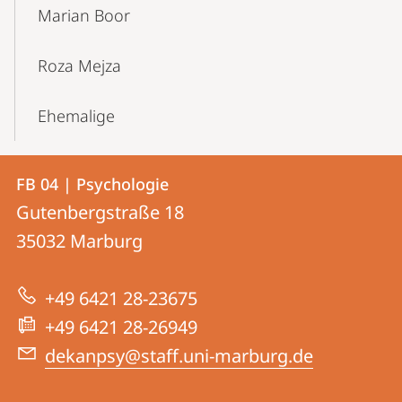
Marian Boor
Roza Mejza
Ehemalige
Kontakt
Kontaktinformationen
FB 04 | Psychologie
FB
und
Gutenbergstraße 18
04
Informationen
35032
Marburg
|
zur
Psychologie
+49 6421 28-23675
Website
+49 6421 28-26949
dekanpsy@staff.uni-marburg.de