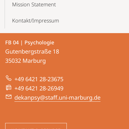
Mission Statement
Kontakt/Impressum
Kontakt
Kontaktinformationen
FB 04 | Psychologie
FB
und
Gutenbergstraße 18
04
Informationen
35032
Marburg
|
zur
Psychologie
+49 6421 28-23675
Website
+49 6421 28-26949
dekanpsy@staff.uni-marburg.de