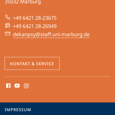
Informationen
35032
Marburg
|
zur
Psychologie
+49 6421 28-23675
Website
+49 6421 28-26949
dekanpsy@staff.uni-marburg.de
KONTAKT & SERVICE
Social
Media
Kontakte
Service-
IMPRESSUM