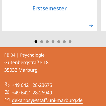
Erstsemester
Kontakt
Kontaktinformationen
FB 04 | Psychologie
FB
und
Gutenbergstraße 18
04
Informationen
35032
Marburg
|
zur
Psychologie
+49 6421 28-23675
Website
+49 6421 28-26949
dekanpsy@staff.uni-marburg.de