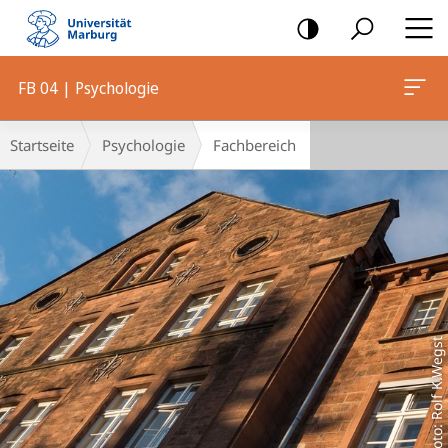
Mobile-
Navigation
FB 04 | Psychologie
Hauptinhalt
Breadcrumb-
Startseite
Psychologie
Fachbereich
Navigation
Foto: Rolf K.Wegst