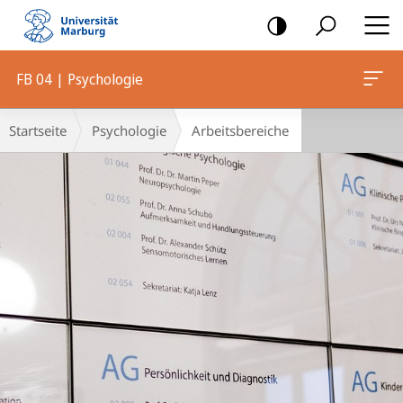
Mobile-
Navigation
FB 04 | Psychologie
Hauptinhalt
Breadcrumb-
Startseite
Psychologie
Arbeitsbereiche
Navigation