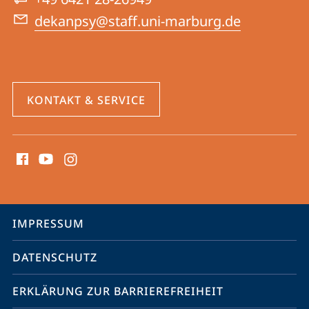
dekanpsy@staff.uni-marburg.de
KONTAKT & SERVICE
Social
Media
Kontakte
Service-
IMPRESSUM
Navigation
DATENSCHUTZ
ERKLÄRUNG ZUR BARRIEREFREIHEIT