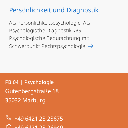
Persönlichkeit und Diagnostik
AG Persönlichkeitspsychologie, AG
Psychologische Diagnostik, AG
Psychologische Begutachtung mit
Schwerpunkt Rechtspsychologie
Kontakt
Kontaktinformationen
FB 04 | Psychologie
FB
und
Gutenbergstraße 18
04
Informationen
35032
Marburg
|
zur
Psychologie
+49 6421 28-23675
Website
+49 6421 28-26949