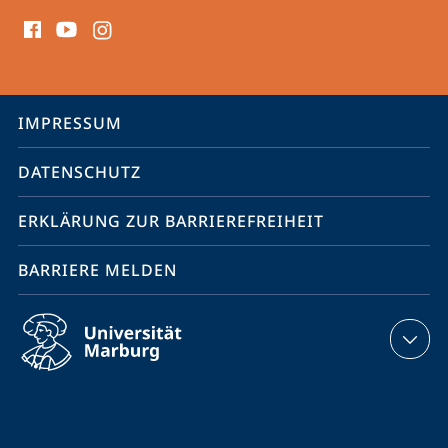
Social
Media
Kontakte
Service-
IMPRESSUM
Navigation
DATENSCHUTZ
ERKLÄRUNG ZUR BARRIEREFREIHEIT
BARRIERE MELDEN