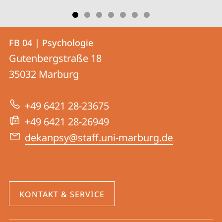
Kontakt
Kontaktinformationen
FB 04 | Psychologie
FB
und
Gutenbergstraße 18
04
Informationen
35032
Marburg
|
zur
Psychologie
+49 6421 28-23675
Website
+49 6421 28-26949
dekanpsy@staff.uni-marburg.de
KONTAKT & SERVICE