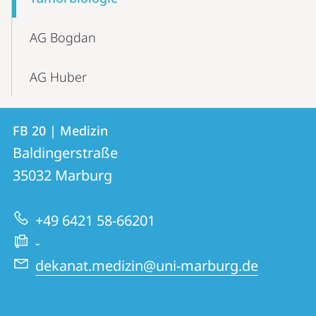
Navigation
AG Bogdan
AG Huber
Kontakt
Kontaktinformationen
FB 20 | Medizin
FB
und
Baldingerstraße
20
Informationen
35032
Marburg
|
zur
Medizin
+49 6421 58-66201
Website
-
dekanat.medizin@uni-marburg.de