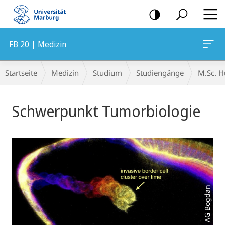
Mobile-
Navigation
FB 20 | Medizin
Breadcrumb-
Startseite
Medizin
Studium
Studiengänge
M.Sc. H
Navigation
Hauptinhalt
Schwerpunkt Tumorbiologie
Foto: AG Bogdan