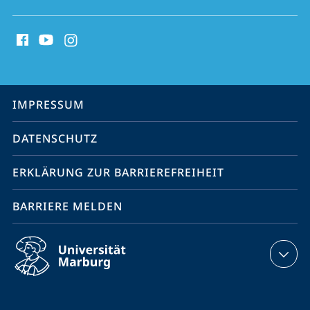
Social
Media
Kontakte
Service-
IMPRESSUM
Navigation
DATENSCHUTZ
ERKLÄRUNG ZUR BARRIEREFREIHEIT
BARRIERE MELDEN