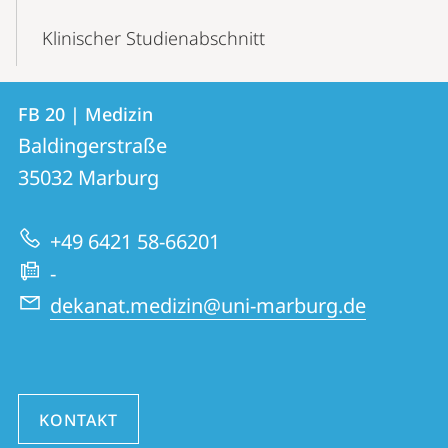
Klinischer Studienabschnitt
Kontakt
Kontaktinformationen
FB 20 | Medizin
FB
und
Baldingerstraße
20
Informationen
35032
Marburg
|
zur
Medizin
+49 6421 58-66201
Website
-
dekanat.medizin@uni-marburg.de
KONTAKT