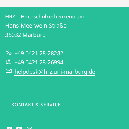
Kontakt
Kontaktinformationen
HRZ | Hochschulrechenzentrum
HRZ
und
Hans-Meerwein-Straße
|
Informationen
35032
Marburg
Hochschulrechenzentrum
zur
+49 6421 28-28282
Website
+49 6421 28-26994
helpdesk@hrz.uni-marburg.de
KONTAKT & SERVICE
Social