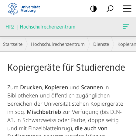
Mobile-
Navigation
HRZ | Hochschulrechenzentrum
Breadcrumb-
Startseite
Hochschulrechenzentrum
Dienste
Kopieran
Navigation
Hauptinhalt
Kopiergeräte für Studierende
Zum
Drucken
,
Kopieren
und
Scannen
in
Bibliotheken und öffentlich zugänglichen
Bereichen der Universität stehen Kopiergeräte
im sog.
Mischbetrieb
zur Verfügung (bis DIN-
A3, in Schwarzweiss oder Farbe, doppelseitig
und mit Einzelblatteinzug),
die auch von