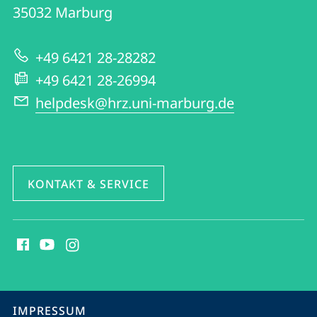
|
Informationen
35032
Marburg
Hochschulrechenzentrum
zur
+49 6421 28-28282
Website
+49 6421 28-26994
helpdesk@hrz.uni-marburg.de
KONTAKT & SERVICE
Social
Media
Kontakte
Service-
IMPRESSUM