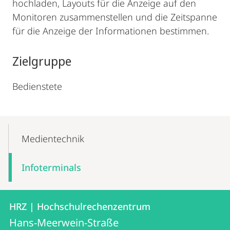
hochladen, Layouts für die Anzeige auf den
Monitoren zusammenstellen und die Zeitspanne
für die Anzeige der Informationen bestimmen.
Zielgruppe
Bedienstete
Mobile-
Content-
Medientechnik
Navigation
Infoterminals
Kontakt
Kontaktinformationen
HRZ | Hochschulrechenzentrum
HRZ
und
Hans-Meerwein-Straße