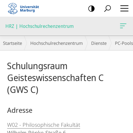
Mobile-
Navigation
HRZ | Hochschulrechenzentrum
Breadcrumb-
Startseite
Hochschulrechenzentrum
Dienste
PC-Pools
Navigation
Hauptinhalt
Schulungsraum
Geisteswissenschaften C
(GWS C)
Adresse
W02 - Philosophische Fakultät
Wilhelm-Röpke-Straße 6