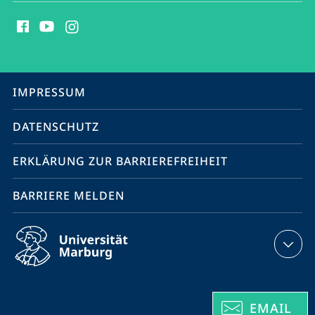
Social
Media
Kontakte
Service-
IMPRESSUM
Navigation
DATENSCHUTZ
ERKLÄRUNG ZUR BARRIEREFREIHEIT
BARRIERE MELDEN
EMAIL