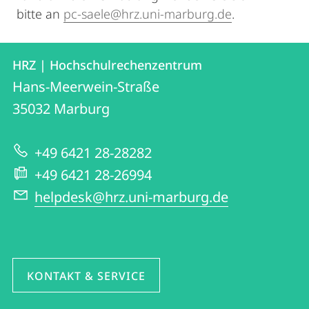
bitte an
pc-saele@hrz.uni-marburg.de
.
Kontakt
Kontaktinformationen
HRZ | Hochschulrechenzentrum
HRZ
und
Hans-Meerwein-Straße
|
Informationen
35032
Marburg
Hochschulrechenzentrum
zur
+49 6421 28-28282
Website
+49 6421 28-26994
helpdesk@hrz.uni-marburg.de
KONTAKT & SERVICE