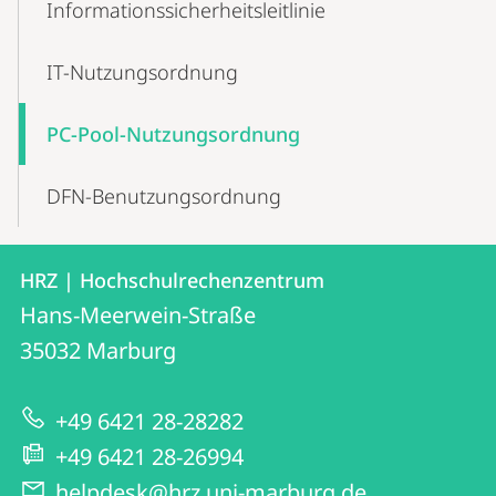
Informationssicherheitsleitlinie
IT-Nutzungsordnung
PC-Pool-Nutzungsordnung
DFN-Benutzungsordnung
Kontakt
Kontaktinformationen
HRZ | Hochschulrechenzentrum
HRZ
und
Hans-Meerwein-Straße
|
Informationen
35032
Marburg
Hochschulrechenzentrum
zur
+49 6421 28-28282
Website
+49 6421 28-26994
helpdesk@hrz.uni-marburg.de